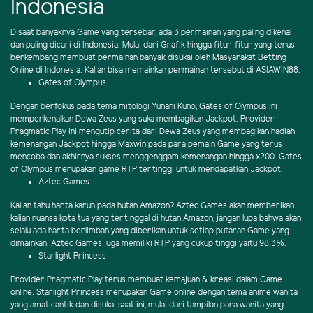
Indonesia
Disaat banyaknya Game yang tersebar, ada 3 permainan yang paling dikenal
dan paling dicari di Indonesia. Mulai dari Grafik hingga fitur-fitur yang terus
berkembang membuat permainan banyak disukai oleh Masyarakat Betting
Online di Indonesia. Kalian bisa memainkan permainan tersebut di ASIAWIN88.
Gates of Olympus
Dengan berfokus pada tema mitologi Yunani Kuno, Gates of Olympus ini
memperkenalkan Dewa Zeus yang suka membagikan Jackpot. Provider
Pragmatic Play ini mengutip cerita dari Dewa Zeus yang membagikan hadiah
kemenangan Jackpot hingga Maxwin pada para pemain Game yang terus
mencoba dan akhirnya sukses menggenggam kemenangan hingga x200. Gates
of Olympus merupakan game RTP tertinggi untuk mendapatkan Jackpot.
Aztec Games
Kalian tahu harta karun pada hutan Amazon? Aztec Games akan memberikan
kalian nuansa kota tua yang tertinggal di hutan Amazon, jangan lupa bahwa akan
selalu ada harta berlimbah yang diberikan untuk setiap putaran Game yang
dimainkan. Aztec Games juga memiliki RTP yang cukup tinggi yaitu 98.3%.
Starlight Princess
Provider Pragmatic Play terus membuat kemajuan & kreasi dalam Game
online. Starlight Princess merupakan Game online dengan tema anime wanita
yang amat cantik dan disukai saat ini, mulai dari tampilan para wanita yang