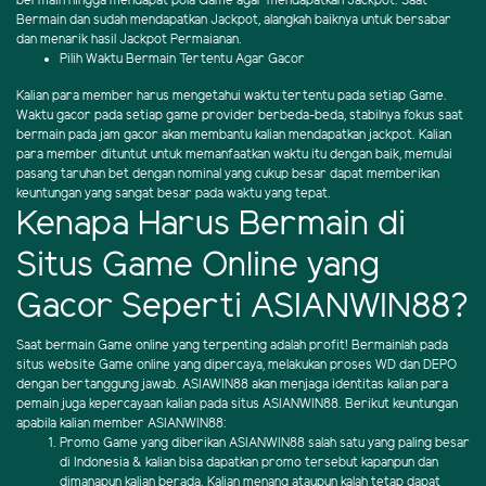
bermain hingga mendapat pola Game agar mendapatkan Jackpot. Saat
Bermain dan sudah mendapatkan Jackpot, alangkah baiknya untuk bersabar
dan menarik hasil Jackpot Permaianan.
Pilih Waktu Bermain Tertentu Agar Gacor
Kalian para member harus mengetahui waktu tertentu pada setiap Game.
Waktu gacor pada setiap game provider berbeda-beda, stabilnya fokus saat
bermain pada jam gacor akan membantu kalian mendapatkan jackpot. Kalian
para member dituntut untuk memanfaatkan waktu itu dengan baik, memulai
pasang taruhan bet dengan nominal yang cukup besar dapat memberikan
keuntungan yang sangat besar pada waktu yang tepat.
Kenapa Harus Bermain di
Situs Game Online yang
Gacor Seperti ASIANWIN88?
Saat bermain Game online yang terpenting adalah profit! Bermainlah pada
situs website Game online yang dipercaya, melakukan proses WD dan DEPO
dengan bertanggung jawab. ASIAWIN88 akan menjaga identitas kalian para
pemain juga kepercayaan kalian pada situs ASIANWIN88. Berikut keuntungan
apabila kalian member ASIANWIN88:
Promo Game yang diberikan ASIANWIN88 salah satu yang paling besar
di Indonesia & kalian bisa dapatkan promo tersebut kapanpun dan
dimanapun kalian berada. Kalian menang ataupun kalah tetap dapat