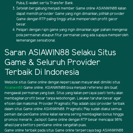
Pulsa, E-wallet serta Transfer Bank.
Setelah bergabung menjadi member Game online ASIANWIN88 kalian
dapat memilih provider Game yang ingin dimainkan, pilihlah provider
Game dengan RTP paling tinggi untuk memperoleh profit gacor
besar.
Pelajari dengan rajin game yang ingin dimainkan agar paham mengenai
pola permainan ataupun fitur permainan yang ada supaya memperoleh
kemenangan sensational.
Saran ASIAWIN88 Selaku Situs
Game & Seluruh Provider
Terbaik Di Indonesia
Website situs Game online dengan kepercayaan masyarakat dimiliki situs
Asianwin88
Game online. ASIANWIN88 bisa menjadi referensi dini buat
mengawali permainan yang baik. Situs yang kalian percayai pasti tentu akan
membagikan profit besar tanpa kebohongan. Lakukan taruhan besar agar
efisien dan maksimal. Provider Pragmatic Play adalah opsi provider terbaik
dalam situs Game online ASIANWIN88. Pragmatic Play sudah diakui semua
pemain dan penGame online kalian karena sering membagikan bonus hingga
promosi menarik. Jackpot Game online dengan RTP besar mencapai 98%
alhasil para bettors penGame online sangatlah puas.
Game online terbaik pada situs Game online terpercaya bagi ASIANWIN88